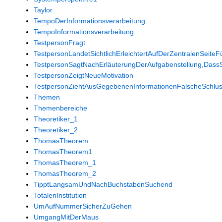
Taylor
TempoDerInformationsverarbeitung
TempoInformationsverarbeitung
TestpersonFragt
TestpersonLandetSichtlichErleichtertAufDerZentralenSeite
TestpersonSagtNachErläuterungDerAufgabenstellung,Dass
TestpersonZeigtNeueMotivation
TestpersonZiehtAusGegebenenInformationenFalscheSchlus
Themen
Themenbereiche
Theoretiker_1
Theoretiker_2
ThomasTheorem
ThomasTheorem1
ThomasTheorem_1
ThomasTheorem_2
TipptLangsamUndNachBuchstabenSuchend
TotalenInstitution
UmAufNummerSicherZuGehen
UmgangMitDerMaus