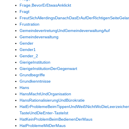
Frage,BevorErEtwasAnklickt
Fragt
FreutSichAllerdingsDanachDasErAufDerRichtigenSeiteGelan
Frustration
GemeindevertretungUndGemeindeverwaltungAuf
Gemeindeverwaltung
Gender
Gender1
Gender_2
GierigeInstitution
GierigeInstitutionDerGegenwart
Grundbegriffe
Grundkenntnisse
Hans
HansMachtUndOrganisation
HansRationalisierungUndBürokratie
HatErProblemeBeimTippenUndWeißNichtWoDieLeerzeiche
TasteUndDieEnter-TasteIst
HatKeinProblemBeimBedienenDerMaus
HatProblemeMitDerMaus