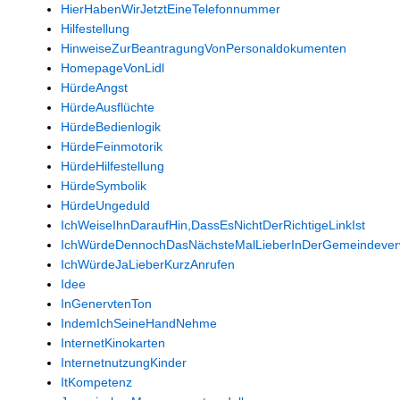
HierHabenWirJetztEineTelefonnummer
Hilfestellung
HinweiseZurBeantragungVonPersonaldokumenten
HomepageVonLidl
HürdeAngst
HürdeAusflüchte
HürdeBedienlogik
HürdeFeinmotorik
HürdeHilfestellung
HürdeSymbolik
HürdeUngeduld
IchWeiseIhnDaraufHin,DassEsNichtDerRichtigeLinkIst
IchWürdeDennochDasNächsteMalLieberInDerGemeindever
IchWürdeJaLieberKurzAnrufen
Idee
InGenervtenTon
IndemIchSeineHandNehme
InternetKinokarten
InternetnutzungKinder
ItKompetenz