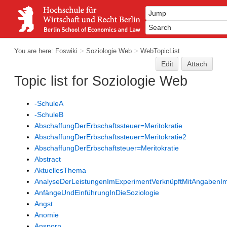
You are here:
Foswiki
>
Soziologie Web
>
WebTopicList
Edit
Attach
Topic list for Soziologie Web
-SchuleA
-SchuleB
AbschaffungDerErbschaftssteuer=Meritokratie
AbschaffungDerErbschaftssteuer=Meritokratie2
AbschaffungDerErbschaftsteuer=Meritokratie
Abstract
AktuellesThema
AnalyseDerLeistungenImExperimentVerknüpftMitAngaben
AnfängeUndEinführungInDieSoziologie
Angst
Anomie
Ansporn