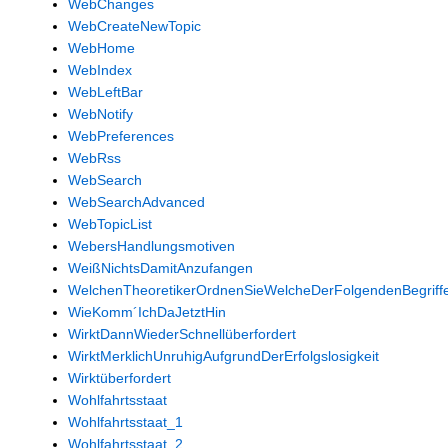
WebChanges
WebCreateNewTopic
WebHome
WebIndex
WebLeftBar
WebNotify
WebPreferences
WebRss
WebSearch
WebSearchAdvanced
WebTopicList
WebersHandlungsmotiven
WeißNichtsDamitAnzufangen
WelchenTheoretikerOrdnenSieWelcheDerFolgendenBegriff
WieKomm´IchDaJetztHin
WirktDannWiederSchnellüberfordert
WirktMerklichUnruhigAufgrundDerErfolgslosigkeit
Wirktüberfordert
Wohlfahrtsstaat
Wohlfahrtsstaat_1
Wohlfahrtsstaat_2