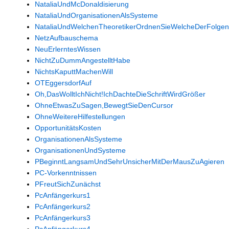
NataliaUndMcDonaldisierung
NataliaUndOrganisationenAlsSysteme
NataliaUndWelchenTheoretikerOrdnenSieWelcheDerFolgen
NetzAufbauschema
NeuErlerntesWissen
NichtZuDummAngestelltHabe
NichtsKaputtMachenWill
OTEggersdorfAuf
Oh,DasWolltIchNicht!IchDachteDieSchriftWirdGrößer
OhneEtwasZuSagen,BewegtSieDenCursor
OhneWeitereHilfestellungen
OpportunitätsKosten
OrganisationenAlsSysteme
OrganisationenUndSysteme
PBeginntLangsamUndSehrUnsicherMitDerMausZuAgieren
PC-Vorkenntnissen
PFreutSichZunächst
PcAnfängerkurs1
PcAnfängerkurs2
PcAnfängerkurs3
PcAnfängerkurs4