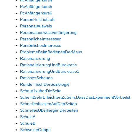
PcAnfängerkurs5
PcAnfängerkurs6
PersonHoltTiefLuft
PersonalAusweis
PersonalausweisVerlängerung
PersönlicheInteressen
PersönlichesInteresse
ProblemeBeimBedienenDerMaus
Rationalisierung
RationalisierungUndBürokratie
RationalisierungUndBürokratie1
RatlosesSchauen
RunderTischDerSoziologie
Schaut1xüberDieSeite
ScheintSehrErleichtertZuSein,DassDasExperimentVorbeiIst
SchnellesKlickenAufDenSeiten
SchnellesÜberfliegenDerSeiten
SchuleA
SchuleB
SchweineGrippe