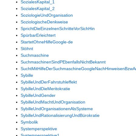
SozialesKapital_1
SozialesKapital_2
SoziologieUndOrganisation
SoziologischeDenkweise
SprichtDieEinzelnenSchritteVorSichHin
SpürbarErleichtert
StartetOhneHilfeGoogle-de
Stöhnt
Suchmaschine
SuchmaschinenSindPEbenfallsNichtBekannt
SuchtMitHilfeDerSuchmaschineGoogleNachHinweisenBzwAn
Sybille
SybilleUndDerFahrstuhleffekt
SybilleUndDieMeritokratie
SybilleUndGender
SybilleUndMachtUndOrganisation
SybilleUndOrganisationenAlsSysteme
SybilleUndRationalisierungUndBürokratie
Symbolik
Systemperspektive
Systemperspektive1