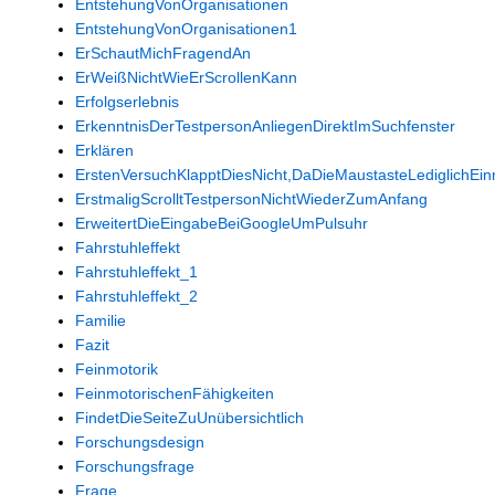
EntstehungVonOrganisationen
EntstehungVonOrganisationen1
ErSchautMichFragendAn
ErWeißNichtWieErScrollenKann
Erfolgserlebnis
ErkenntnisDerTestpersonAnliegenDirektImSuchfenster
Erklären
ErstenVersuchKlapptDiesNicht,DaDieMaustasteLediglichE
ErstmaligScrolltTestpersonNichtWiederZumAnfang
ErweitertDieEingabeBeiGoogleUmPulsuhr
Fahrstuhleffekt
Fahrstuhleffekt_1
Fahrstuhleffekt_2
Familie
Fazit
Feinmotorik
FeinmotorischenFähigkeiten
FindetDieSeiteZuUnübersichtlich
Forschungsdesign
Forschungsfrage
Frage