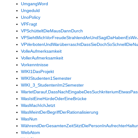
UmgangWord
Ungeduld
UnoPolicy
VPFragt
VPSchütteltDieMausDannDurch
VPSiehtMichVorFreudeStrahlendAnUndSagtDaHabenEsWir
VPVerbotenUndWarüberraschtDassSieDochSoSchnellDieNu
VolleAufmerksamkeit
VollerAufmerksamkeit
Vorkenntnisse
WIKI1DasProjekt
WIKIStudenten1Semester
WIKI_3_StudentenIm2Semester
WartetDarauf,DassNachEingabeDesSuchkriteriumEtwasPass
WasIstEineHürdeOderEineBrücke
WasMachIchJetzt
WasMeintDerBegriffDerRationalisierung
WasNun
WährendDerGesamtenZeitSitztDiePersonInAufrechterHal
WebAtom