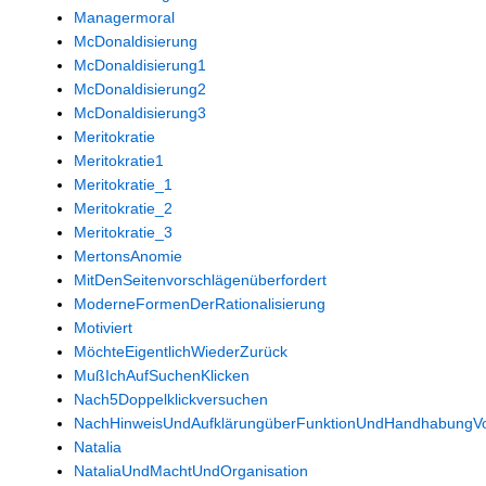
Managermoral
McDonaldisierung
McDonaldisierung1
McDonaldisierung2
McDonaldisierung3
Meritokratie
Meritokratie1
Meritokratie_1
Meritokratie_2
Meritokratie_3
MertonsAnomie
MitDenSeitenvorschlägenüberfordert
ModerneFormenDerRationalisierung
Motiviert
MöchteEigentlichWiederZurück
MußIchAufSuchenKlicken
Nach5Doppelklickversuchen
NachHinweisUndAufklärungüberFunktionUndHandhabungV
Natalia
NataliaUndMachtUndOrganisation