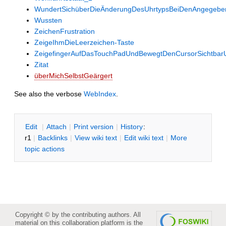
WundertSichüberDieÄnderungDesUhrtypsBeiDenAngegebe
Wussten
ZeichenFrustration
ZeigeIhmDieLeerzeichen-Taste
ZeigefingerAufDasTouchPadUndBewegtDenCursorSichtbarUns
Zitat
überMichSelbstGeärgert
See also the verbose
WebIndex
.
E
dit
|
A
ttach
|
P
rint version
|
H
istory
:
r1
|
B
acklinks
|
V
iew wiki text
|
Edit
w
iki text
|
M
ore
topic actions
Copyright © by the contributing authors. All
material on this collaboration platform is the