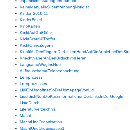
JapanischesManagementmodell
KeineManuelleSilbentrennungNötigIst
Kinder-2010-11
KinderEnkel
KinoKarten
KlicktAufGutGlück
KlicktDrauf-0Treffer
KlicktOhneZögern
KlopftMitDenFingernDerLinkenHandAufDieArmlehneDesStu
KriechtNäherAnDenBildschirmHeran
LangsameWegInsNetz-
AufbauschemaFeldbeobachtung
Lernprozess
Lernprozesses
LidlEinUndöffnetSoDieHomepageVonLidl
LiestSichNunDieKurzinformationenDerLinksInDerGoogle-
ListeDurch
Literaturverzeichnis
Macht
MachtUndOrganisation
MachtUndOrganisation1