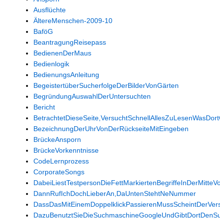
Ausflüchte
ÄltereMenschen-2009-10
BaföG
BeantragungReisepass
BedienenDerMaus
Bedienlogik
BedienungsAnleitung
BegeistertüberSucherfolgeDerBilderVonGärten
BegründungAuswahlDerUntersuchten
Bericht
BetrachtetDieseSeite,VersuchtSchnellAllesZuLesenWasDort
BezeichnungDerUhrVonDerRückseiteMitEingeben
BrückeAnsporn
BrückeVorkenntnisse
CodeLernprozess
CorporateSongs
DabeiLiestTestpersonDieFettMarkiertenBegriffeInDerMitteV
DannRufIchDochLieberAn,DaUntenStehtNeNummer
DassDasMitEinemDoppelklickPassierenMussScheintDerVers
DazuBenutztSieDieSuchmaschineGoogleUndGibtDortDenSuc