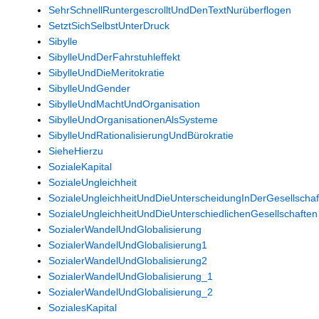
SehrSchnellRuntergescrolltUndDenTextNurüberflogen
SetztSichSelbstUnterDruck
Sibylle
SibylleUndDerFahrstuhleffekt
SibylleUndDieMeritokratie
SibylleUndGender
SibylleUndMachtUndOrganisation
SibylleUndOrganisationenAlsSysteme
SibylleUndRationalisierungUndBürokratie
SieheHierzu
SozialeKapital
SozialeUngleichheit
SozialeUngleichheitUndDieUnterscheidungInDerGesellschaf
SozialeUngleichheitUndDieUnterschiedlichenGesellschaften
SozialerWandelUndGlobalisierung
SozialerWandelUndGlobalisierung1
SozialerWandelUndGlobalisierung2
SozialerWandelUndGlobalisierung_1
SozialerWandelUndGlobalisierung_2
SozialesKapital