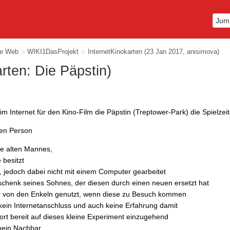
ie Web
>
WIKI1DasProjekt
>
InternetKinokarten
(23 Jan 2017, anisimova)
arten: Die Päpstin)
im Internet für den Kino-Film die Päpstin (Treptower-Park) die Spielze
ten Person
re alten Mannes,
besitzt
t, jedoch dabei nicht mit einem Computer gearbeitet
schenk seines Sohnes, der diesen durch einen neuen ersetzt hat
r von den Enkeln genutzt, wenn diese zu Besuch kommen
kein Internetanschluss und auch keine Erfahrung damit
ort bereit auf dieses kleine Experiment einzugehend
mein Nachbar.