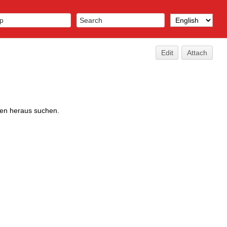
Edit
Attach
iten heraus suchen.