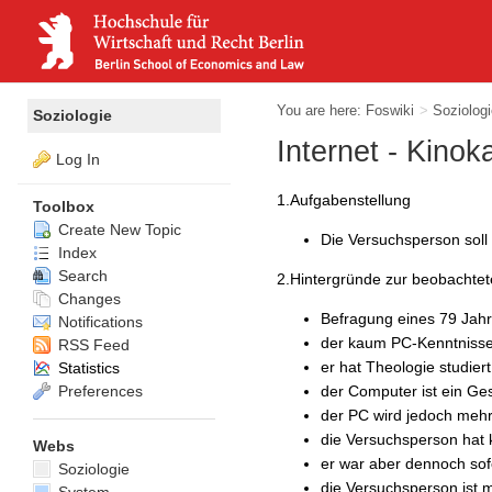
You are here:
Foswiki
>
Soziolog
Soziologie
Internet - Kinok
Log In
1.Aufgabenstellung
Toolbox
Create New Topic
Die Versuchsperson soll 
Index
Search
2.Hintergründe zur beobachte
Changes
Befragung eines 79 Jah
Notifications
der kaum PC-Kenntnisse 
RSS Feed
er hat Theologie studier
Statistics
der Computer ist ein Ge
Preferences
der PC wird jedoch meh
die Versuchsperson hat 
Webs
er war aber dennoch sof
Soziologie
die Versuchsperson ist 