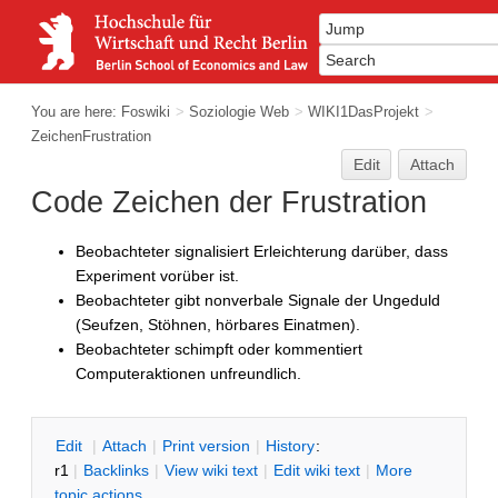
You are here:
Foswiki
>
Soziologie Web
>
WIKI1DasProjekt
>
ZeichenFrustration
Edit
Attach
Code Zeichen der Frustration
Beobachteter signalisiert Erleichterung darüber, dass
Experiment vorüber ist.
Beobachteter gibt nonverbale Signale der Ungeduld
(Seufzen, Stöhnen, hörbares Einatmen).
Beobachteter schimpft oder kommentiert
Computeraktionen unfreundlich.
E
dit
|
A
ttach
|
P
rint version
|
H
istory
:
r1
|
B
acklinks
|
V
iew wiki text
|
Edit
w
iki text
|
M
ore
topic actions