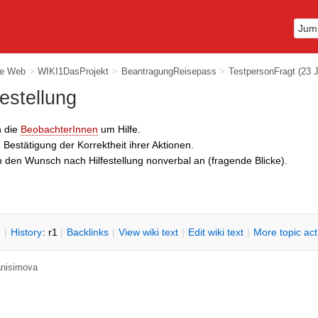
ie Web
>
WIKI1DasProjekt
>
BeantragungReisepass
>
TestpersonFragt
(23 
estellung
n die
BeobachterInnen
um Hilfe.
Bestätigung der Korrektheit ihrer Aktionen.
 den Wunsch nach Hilfestellung nonverbal an (fragende Blicke).
n
|
H
istory
: r1
|
B
acklinks
|
V
iew wiki text
|
Edit
w
iki text
|
M
ore topic ac
 anisimova