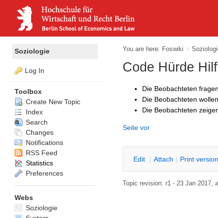
You are here:
Foswiki
>
Soziolog
Soziologie
Code Hürde Hilf
Log In
Die Beobachteten frage
Toolbox
Die Beobachteten wollen 
Create New Topic
Die Beobachteten zeigen
Index
Search
Seite vor
Changes
Notifications
RSS Feed
E
dit
|
A
ttach
|
P
rint versio
Statistics
Preferences
Topic revision: r1 - 23 Jan 2017,
Webs
Soziologie