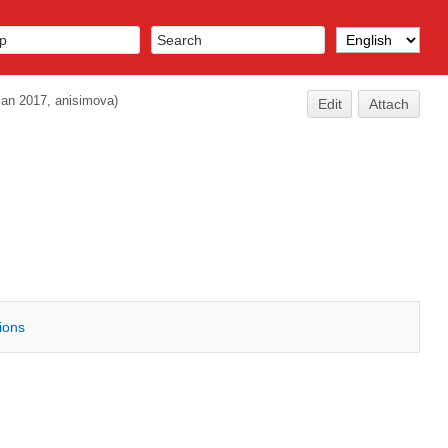
Jan 2017, anisimova)
Edit
Attach
tions