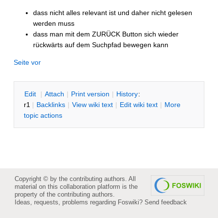
dass nicht alles relevant ist und daher nicht gelesen
werden muss
dass man mit dem ZURÜCK Button sich wieder
rückwärts auf dem Suchpfad bewegen kann
Seite vor
E
dit
|
A
ttach
|
P
rint version
|
H
istory
:
r1
|
B
acklinks
|
V
iew wiki text
|
Edit
w
iki text
|
M
ore
topic actions
Copyright © by the contributing authors. All
material on this collaboration platform is the
property of the contributing authors.
Ideas, requests, problems regarding Foswiki?
Send feedback