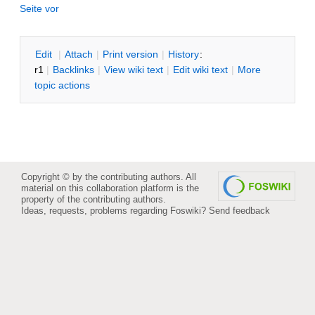
Seite vor
E
dit
|
A
ttach
|
P
rint version
|
H
istory
:
r1
|
B
acklinks
|
V
iew wiki text
|
Edit
w
iki text
|
M
ore
topic actions
Copyright © by the contributing authors. All
material on this collaboration platform is the
property of the contributing authors.
Ideas, requests, problems regarding Foswiki?
Send feedback