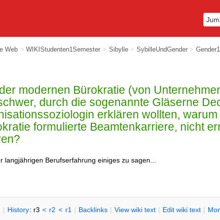
ie Web
>
WIKIStudenten1Semester
>
Sibylle
>
SybilleUndGender
>
Gender1
der modernen Bürokratie (von Unternehmen
 schwer, durch die sogenannte Gläserne De
nisationssoziologin erklären wollten, waru
okratie formulierte Beamtenkarriere, nicht 
ren?
r langjährigen Berufserfahrung einiges zu sagen...
n
|
H
istory
: r3
<
r2
<
r1
|
B
acklinks
|
V
iew wiki text
|
Edit
w
iki text
|
M
or