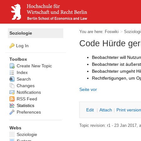
You are here:
Foswiki
>
Soziolog
Soziologie
Code Hürde ger
Log In
Beobachteter will Nutzu
Toolbox
Beobachteter ist äußerst
Create New Topic
Beobachteter umgeht Hi
Index
Rechtfertigungen, um Op
Search
Changes
Seite vor
Notifications
RSS Feed
Statistics
E
dit
|
A
ttach
|
P
rint versio
Preferences
Topic revision: r1 - 23 Jan 2017,
Webs
Soziologie