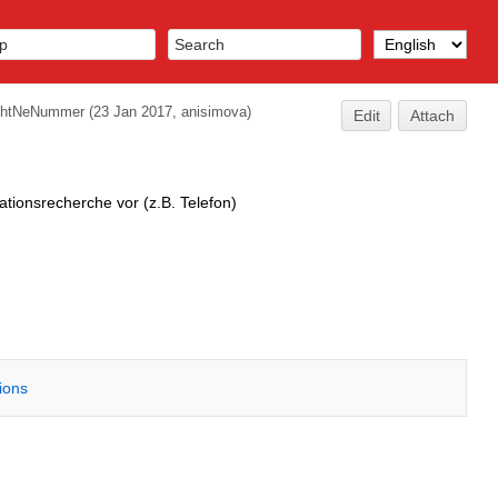
ehtNeNummer
(23 Jan 2017, anisimova)
Edit
Attach
tionsrecherche vor (z.B. Telefon)
tions