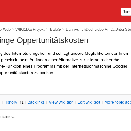
ie Web
>
WIKI1DasProjekt
>
BaföG
>
DannRufIchDochLieberAn,DaUntenSt
inge Oppertunitätskosten
ng des Internets umgehen und schlägt andere Möglichkeiten der Informa
 geschickt beim Auffinden einer Alternative zur Internetrecherche!
lfe-Funktion eines Programms mit der Internetsuchmaschine Google!
portunitätskosten zu senken
n
|
H
istory
: r1
|
B
acklinks
|
V
iew wiki text
|
Edit
w
iki text
|
M
ore topic ac
 anisimova